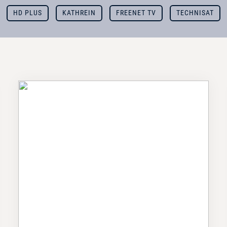
HD PLUS
KATHREIN
FREENET TV
TECHNISAT